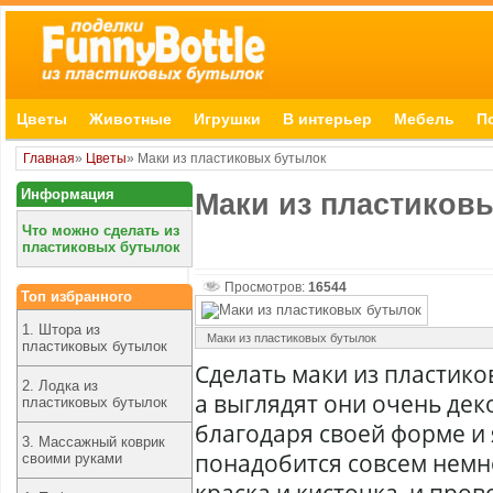
Цветы
Животные
Игрушки
В интерьер
Мебель
П
Главная
»
Цветы
» Маки из пластиковых бутылок
Информация
Маки из пластиков
Что можно сделать из
пластиковых бутылок
Просмотров:
16544
Топ избранного
1. Штора из
Маки из пластиковых бутылок
пластиковых бутылок
Сделать маки из пластико
2. Лодка из
а выглядят они очень дек
пластиковых бутылок
благодаря своей форме и 
3. Массажный коврик
понадобится совсем немн
своими руками